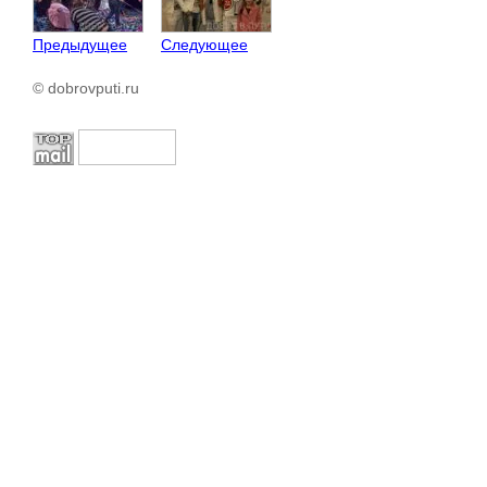
Предыдущее
Следующее
© dobrovputi.ru